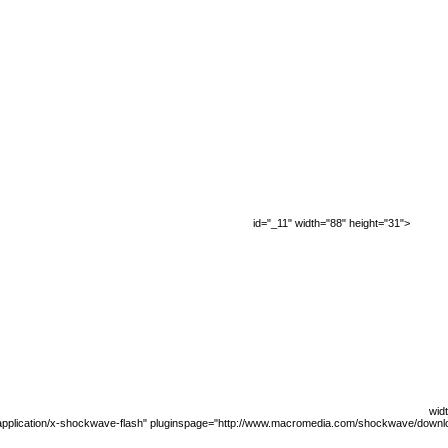
id="_11" width="88" height="31">
widt
application/x-shockwave-flash" pluginspage="http://www.macromedia.com/shockwave/down