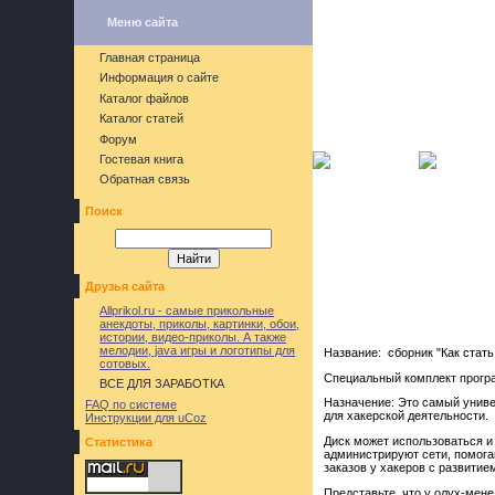
Меню сайта
Главная страница
Информация о сайте
Каталог файлов
Каталог статей
Форум
Гостевая книга
Обратная связь
Поиск
Друзья сайта
Allprikol.ru - самые прикольные
анекдоты, приколы, картинки, обои,
истории, видео-приколы. А также
мелодии, java игры и логотипы для
Название: сборник "Как стать
сотовых.
Специальный комплект програ
ВСЕ ДЛЯ ЗАРАБОТКА
Назначение: Это самый униве
FAQ по системе
для хакерской деятельности.
Инструкции для uCoz
Диск может использоваться и
Статистика
администрируют сети, помога
заказов у хакеров с развитие
Представьте, что у олух-мене