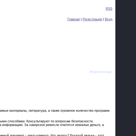
Суббота, 08.08.2026, 15:22
Приветствую Вас
Гость
|
RSS
Главная
|
Регистрация
|
Вход
Форма входа
димые материалы, литература, а также огромное количество программ
ными способами. Консультируют по вопросам безопасности,
а информацию. За хакерское ремесло платятся немалые деньги, а
ный документ - заказ клиента. Что делать? Богатый дядька - этот