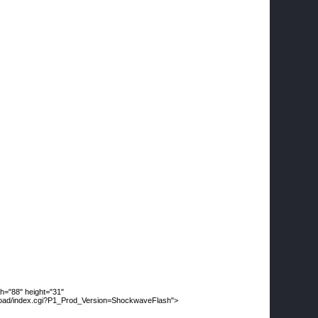
h="88" height="31"
load/index.cgi?P1_Prod_Version=ShockwaveFlash">