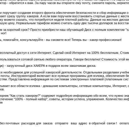
тор - обратится к вам. За пару часов вы откроете ему почту, смените пароль, вернете
ам поручают создание второго фронта обеспечения безопасности и сбор информации о
ают сразу группу хакеров. А если вам поручили восстановить стертые данные с жестк
ику можете сказать, что потребуется неделя плотной работы. Данные на жестких диск
шую цену. Нормальным тарифом можно считать одну-две тысячи долларов за восстан
ом за короткий срок? Просто приобрести наш обучающий Диск с полным комплектом "ха
 ног!
, помогайте, консультируйте - вы сможете все! Теперь вы - хакер-профессионал!
 бесплатный доступ к сети Интернет. Сделай свой Интернет на 100% бесплатным. Стои
о пользоваться сотовой связью любого оператора. Говори бесплатно! Стоимость этой м
ж) - загрузочный диск ХАКЕРА в подарок всем заказчикам диска.
се необходимое для успешной хакерской деятельности. Отдельными разделами учебны
 почты. Инструментарий включает все нужные программы для взлома, обеспечения б
стям. Представлена информация по системам электронных платежей (платежным систе
атывает все области взлома - домашние компьютеры, сетевые компьютеры, Интернет, с
ов.
Сборник "Как стать хакером?" содержит подробную информацию обо всем, что нужно 
печение "100% - полный набор", советы, истории успеха, упражнения. Количество инф
ия
 без почтовых расходов для заказа отправте ваш адрес в обратной связи ! оплата