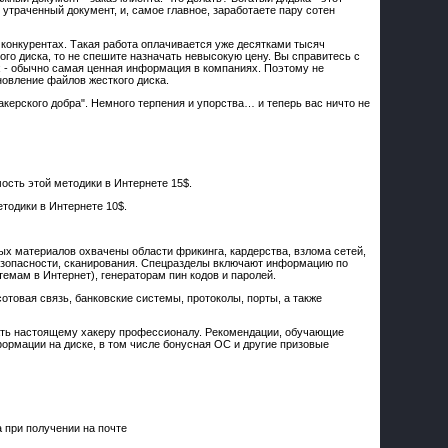
 утраченный документ, и, самое главное, заработаете пару сотен
 конкурентах. Такая работа оплачивается уже десятками тысяч
ого диска, то не спешите назначать невысокую цену. Вы справитесь с
ах - обычно самая ценная информация в компаниях. Поэтому не
овление файлов жесткого диска.
керского добра". Немного терпения и упорства… и теперь вас ничто не
мость этой методики в Интернете 15$.
етодики в Интернете 10$.
х материалов охвачены области фрикинга, кардерства, взлома сетей,
езопасности, сканирования. Спецразделы включают информацию по
мам в Интернет), генераторам пин кодов и паролей.
отовая связь, банковские системы, протоколы, порты, а также
знать настоящему хакеру профессионалу. Рекомендации, обучающие
ормации на диске, в том числе бонусная ОС и другие призовые
 при получении на почте