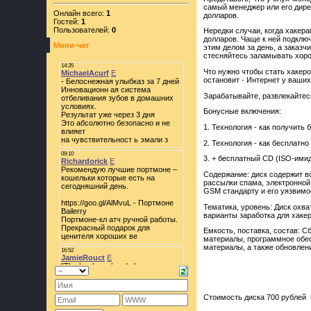
самый менеджер или его дирек
Онлайн всего:
1
долларов.
Гостей:
1
Пользователей:
0
Нередки случаи, когда хакер
долларов. Чаще к ней подключ
Мини-чат
этим делом за день, а заказч
стесняйтесь заламывать хоро
Что нужно чтобы стать хакер
остановит - Интернет у ваших
Зарабатывайте, развлекайтесь
Бонусные включения:
1. Технология - как получить
2. Технология - как бесплатн
3. + бесплатный CD (ISO-имид
Содержание: диск содержит в
рассылки спама, электронной
GSM стандарту и его уязвимо
Тематика, уровень: Диск охв
варианты заработка для хакер
Емкость, поставка, состав: 
материалы, программное обес
материалы, а также обновлен
Стоимость диска 700 рублей