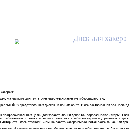
Диск для хакера
 хакером".
мм, материалов для тех, кто интересуется хакингом и безопасностью.
рсальный из представленных дисков на нашем сайте. В его состав вошли все необхо
 в профессиональных целях для зарабатывания денег. Как зарабатывают хакеры? Раз
ют забывчивым пользователям восстанавливать забытые пароли и утраченную с диск
м Интернета - хоть отбавляй. Обычно работа хакера выполняется всего за час или два.
джер некой фирмы зарегистрировал бесплатную почту и забыл ее пароль. А в ящике важ